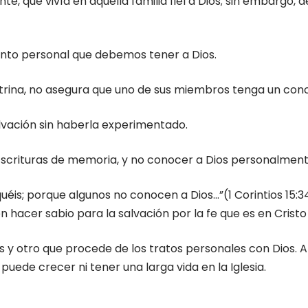
, que vivía en aquella familia fiel a Dios; sin embargo, d
ento personal que debemos tener a Dios.
doctrina, no asegura que uno de sus miembros tenga un con
lvación sin haberla experimentado.
scrituras de memoria, y no conocer a Dios personalment
quéis; porque algunos no conocen a Dios…”(1 Corintios 15:3
n hacer sabio para la salvación por la fe que es en Cristo
s y otro que procede de los tratos personales con Dios
 puede crecer ni tener una larga vida en la Iglesia.