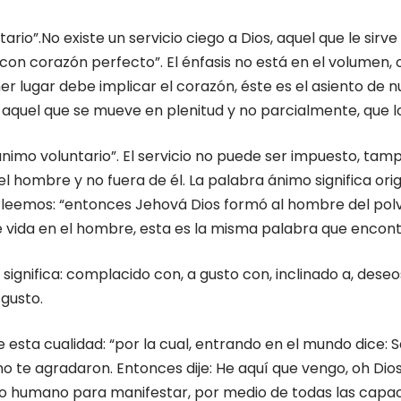
ario”.No existe un servicio ciego a Dios, aquel que le sir
: “con corazón perfecto”. El énfasis no está en el volumen, 
er lugar debe implicar el corazón, éste es el asiento de 
s aquel que se mueve en plenitud y no parcialmente, que l
ánimo voluntario”. El servicio no puede ser impuesto, tamp
 hombre y no fuera de él. La palabra ánimo significa origi
leemos: “entonces Jehová Dios formó al hombre del polvo de
 de vida en el hombre, esta es la misma palabra que encon
a significa: complacido con, a gusto con, inclinado a, d
 gusto.
esta cualidad: “por la cual, entrando en el mundo dice: S
 te agradaron. Entonces dije: He aquí que vengo, oh Dios,
o humano para manifestar, por medio de todas las capac