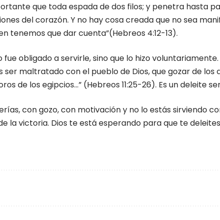
ortante que toda espada de dos filos; y penetra hasta part
ciones del corazón. Y no hay cosa creada que no sea manif
uien tenemos que dar cuenta”(Hebreos 4:12-13).
no fue obligado a servirle, sino que lo hizo voluntariamente
es ser maltratado con el pueblo de Dios, que gozar de los
ros de los egipcios…” (Hebreos 11:25-26). Es un deleite ser
berías, con gozo, con motivación y no lo estás sirviendo
 la victoria. Dios te está esperando para que te deleites 