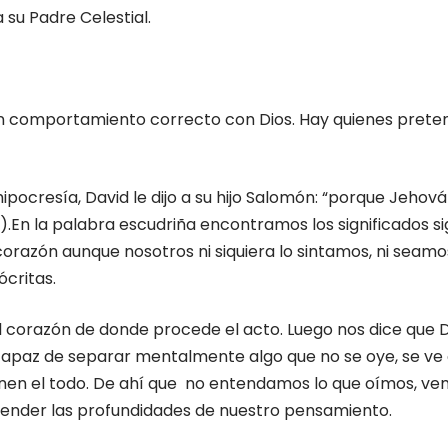
 su Padre Celestial.
n comportamiento correcto con Dios. Hay quienes pretend
pocresía, David le dijo a su hijo Salomón: “porque Jehová
.En la palabra escudriña encontramos los significados sigu
 corazón aunque nosotros ni siquiera lo sintamos, ni seamo
ócritas.
 el corazón de donde procede el acto. Luego nos dice que 
apaz de separar mentalmente algo que no se oye, se ve o
en el todo. De ahí que no entendamos lo que oímos, vem
ntender las profundidades de nuestro pensamiento.