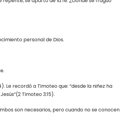
e repente, se apartó de la fe. ¿Dónde se fraguó
ocimiento personal de Dios.
e.
4). Le recordó a Timoteo que: “desde la niñez ha
 Jesús”(2 Timoteo 3:15).
. Ambos son necesarios, pero cuando no se conocen