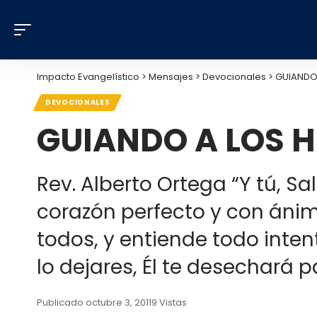
Impacto Evangelístico
>
Mensajes
>
Devocionales
>
GUIANDO 
DEVOCIONALES
GUIANDO A LOS H
Rev. Alberto Ortega “Y tú, Sa
corazón perfecto y con ánim
todos, y entiende todo intent
lo dejares, Él te desechará p
Publicado octubre 3, 2011
9 Vistas