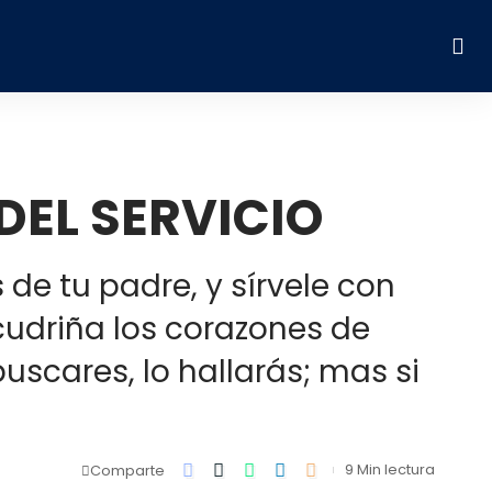
DEL SERVICIO
 de tu padre, y sírvele con
cudriña los corazones de
buscares, lo hallarás; mas si
9 Min lectura
Comparte