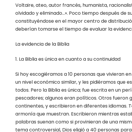
Voltaire, ateo, autor francés, humanista, racionali
olvidado y eliminado…». Poco tiempo después de su 
constituyéndose en el mayor centro de distribución 
deberían tomarse el tiempo de evaluar la evidenci
La evidencia de la Biblia
1. La Biblia es única en cuanto a su continuidad
Si hoy escogiéramos a 10 personas que vivieran en
un nivel económico similar, y les pidiéramos que
todos. Pero la Biblia es única; fue escrita en un p
pescadores; algunos eran políticos. Otros fueron g
continentes, y escribieron en diferentes idiomas. 
armonía que muestran. Escribieron mientras estab
palabras suenan como si provinieran de una misma 
tema controversial, Dios eligió a 40 personas para e