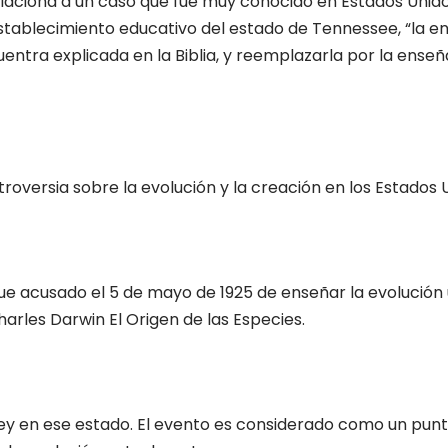
aciona a un caso que fue muy conocido en Estados Unidos
establecimiento educativo del estado de Tennessee, “la en
uentra explicada en la Biblia, y reemplazarla por la ens
troversia sobre la evolución y la creación en los Estados 
e acusado el 5 de mayo de 1925 de enseñar la evolución u
harles Darwin El Origen de las Especies.
 en ese estado. El evento es considerado como un punto 