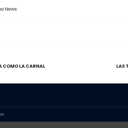
sma News
SA COMO LA CARNAL
LAS 
os.