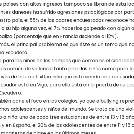
os países con altos ingresos tampoco se libran de esta lac
ntes daneses ha sufrido agresiones psicológicas por par
uestro país, el 55% de los padres encuestados reconoce 
 a su hijo alguna vez, el 7% haberlos golpeado con algún o
aliza (porcentaje que en Francia asciende al 12%).
más, el principal problema es que éste es un tema que n
na Escudero.
para los niños en los tiempos que corren es el ciberacoso
ás común de violencia tanto para las niñas como para lo
través de Internet. «Una niña que está siendo ciberacosad
osador está en Vigo, para ella está en la puerta de su cas
 Escudero.
bién pone el foco en los colegios, ya que elbullying repre
s adolescentes y niños del mundo. Se trata de una viol
ño a niño: uno de cada tres estudiantes de entre 13 y 15 a
 y en España, el 20% de los adolescentes de entre 11 y 15
mpañeros de clase en los últimos meses.