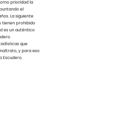
omo prioridad la
apuntando el
ños. La siguiente
s tienen prohibido
ad es un auténtico
udero.
tadísticas que
maltrato, y para eso
ma Escudero.