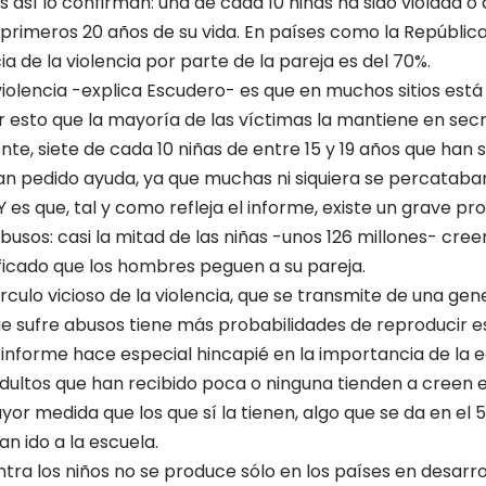
tos así lo confirman: una de cada 10 niñas ha sido violada o
primeros 20 años de su vida. En países como la Repúbli
a de la violencia por parte de la pareja es del 70%.
violencia -explica Escudero- es que en muchos sitios est
r esto que la mayoría de las víctimas la mantiene en secre
e, siete de cada 10 niñas de entre 15 y 19 años que han 
n pedido ayuda, ya que muchas ni siquiera se percataban
Y es que, tal y como refleja el informe, existe un grave p
 abusos: casi la mitad de las niñas -unos 126 millones- cre
ificado que los hombres peguen a su pareja.
culo vicioso de la violencia, que se transmite de una gen
 que sufre abusos tiene más probabilidades de reproducir 
 informe hace especial hincapié en la importancia de la 
dultos que han recibido poca o ninguna tienden a creen e
yor medida que los que sí la tienen, algo que se da en el
 ido a la escuela.
ntra los niños no se produce sólo en los países en desarro