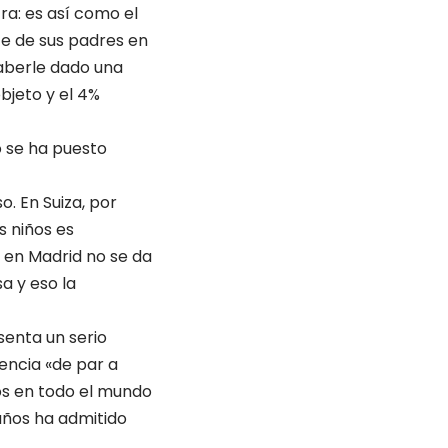
ra: es así como el
te de sus padres en
haberle dado una
bjeto y el 4%
o se ha puesto
. En Suiza, por
s niños es
a en Madrid no se da
a y eso la
senta un serio
encia «de par a
ños en todo el mundo
 años ha admitido