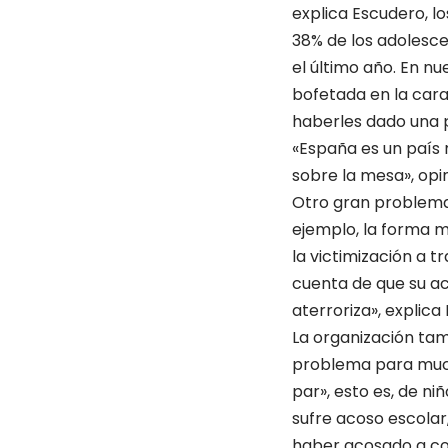
explica Escudero, l
38% de los adolesce
el último año. En n
bofetada en la cara
haberles dado una p
«España es un país 
sobre la mesa», opi
Otro gran problema 
ejemplo, la forma m
la victimización a 
cuenta de que su ac
aterroriza», explica
La organización tam
problema para mucho
par», esto es, de ni
sufre acoso escolar,
haber acosado a co