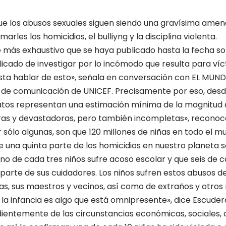
ue los abusos sexuales siguen siendo una gravísima amena
arles los homicidios, el bulliyng y la disciplina violenta.
e más exhaustivo que se haya publicado hasta la fecha sob
ado de investigar por lo incómodo que resulta para víc
usta hablar de esto», señala en conversación con EL MU
 de comunicación de UNICEF. Precisamente por eso, desd
datos representan una estimación mínima de la magnitud 
ras y devastadoras, pero también incompletas», reconoc
ar sólo algunas, son que 120 millones de niñas en todo el 
e una quinta parte de los homicidios en nuestro planeta s
no de cada tres niños sufre acoso escolar y que seis de c
r parte de sus cuidadores. Los niños sufren estos abusos 
jas, sus maestros y vecinos, así como de extraños y otros 
a la infancia es algo que está omnipresente», dice Escuder
ientemente de las circunstancias económicas, sociales, c