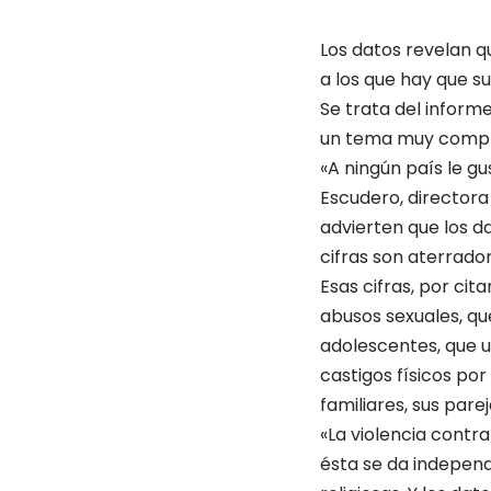
Los datos revelan q
a los que hay que sum
Se trata del inform
un tema muy complic
«A ningún país le g
Escudero, directora
advierten que los 
cifras son aterrado
Esas cifras, por cit
abusos sexuales, qu
adolescentes, que u
castigos físicos po
familiares, sus pare
«La violencia contr
ésta se da independ