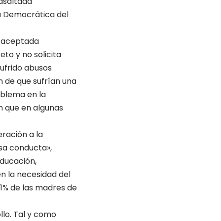
 asaltada
ca Democrática del
á aceptada
to y no solicita
sufrido abusos
 de que sufrían una
roblema en la
en que en algunas
eración a la
esa conducta»,
educación,
n la necesidad del
 51% de las madres de
llo. Tal y como