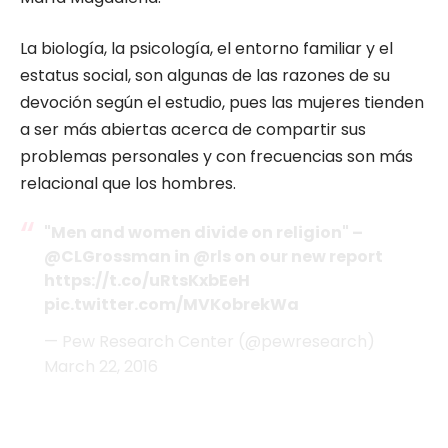
La biología, la psicología, el entorno familiar y el
estatus social, son algunas de las razones de su
devoción según el estudio, pues las mujeres tienden
a ser más abiertas acerca de compartir sus
problemas personales y con frecuencias son más
relacional que los hombres.
"Men and women divide on religion" –
@CLGrossman
in @rls on our new report
https://t.co/uRtsKxbEeH
pic.twitter.com/MVKobrekWa
— Pew Research Center (@pewresearch)
March 22, 2016