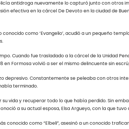
icía antidroga nuevamente lo capturó junto con otros im
ión efectiva en la cárcel De Devoto en la ciudad de Bueno
no conocido como ‘Evangelio’, acudió a un pequeño templo
s.
iempo. Cuando fue trasladado a la cárcel de la Unidad Pen
8 en Formosa volvió a ser el mismo delincuente sin escrú
ozo depresivo. Constantemente se peleaba con otros inte
 había terminado.
iar su vida y recuperar todo lo que había perdido. Sin emb
conoció a su actual esposa, Elsa Argueyo, con la que tuvo d
 conocido como “Elbeli”, asesinó a un conocido traficant