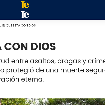
L, EL QUE ESTÁ CON DIOS
Á CON DIOS
tud entre asaltos, drogas y crím
a lo protegió de una muerte segur
ación eterna.