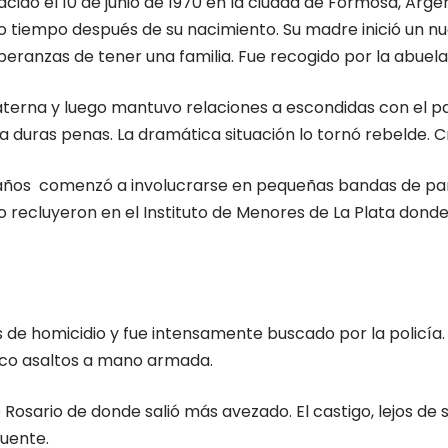
ido el 10 de junio de 1970 en la ciudad de Formosa, Argen
 tiempo después de su nacimiento. Su madre inició un 
eranzas de tener una familia. Fue recogido por la abuel
erna y luego mantuvo relaciones a escondidas con el pad
a duras penas. La dramática situación lo tornó rebelde. Cr
15 años comenzó a involucrarse en pequeñas bandas de pan
 lo recluyeron en el Instituto de Menores de La Plata donde
os de homicidio y fue intensamente buscado por la policía.
inco asaltos a mano armada.
osario de donde salió más avezado. El castigo, lejos de se
cuente.