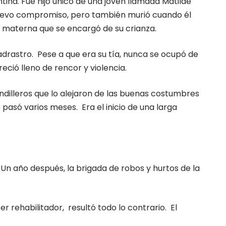
tina. Fue hijo único de una joven llamada Matilde
nuevo compromiso, pero también murió cuando él
a materna que se encargó de su crianza.
rastro. Pese a que era su tía, nunca se ocupó de
eció lleno de rencor y violencia.
dilleros que lo alejaron de las buenas costumbres
 pasó varios meses. Era el inicio de una larga
 Un año después, la brigada de robos y hurtos de la
r rehabilitador, resultó todo lo contrario. El