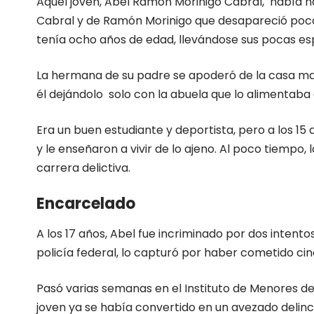
Aquél joven, Abel Ramón Morinigo Cabral, había nac
Cabral y de Ramón Morinigo que desapareció poco
tenía ocho años de edad, llevándose sus pocas esp
La hermana de su padre se apoderó de la casa mat
él dejándolo solo con la abuela que lo alimentaba 
Era un buen estudiante y deportista, pero a los 
y le enseñaron a vivir de lo ajeno. Al poco tiempo,
carrera delictiva.
Encarcelado
A los 17 años, Abel fue incriminado por dos intent
policía federal, lo capturó por haber cometido c
Pasó varias semanas en el Instituto de Menores de R
joven ya se había convertido en un avezado delin