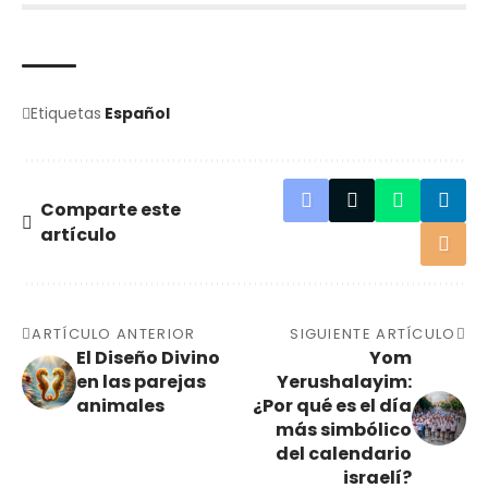
Etiquetas
Español
Comparte este
artículo
ARTÍCULO ANTERIOR
SIGUIENTE ARTÍCULO
El Diseño Divino
Yom
en las parejas
Yerushalayim:
animales
¿Por qué es el día
más simbólico
del calendario
israelí?