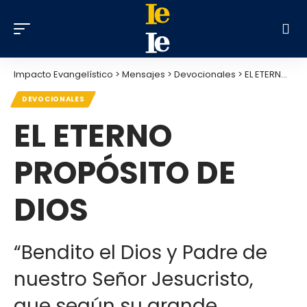
Impacto Evangelístico
>
Mensajes
>
Devocionales
>
EL ETERNO PROPÓSITO DE DIOS
DEVOCIONALES
EL ETERNO
PROPÓSITO DE
DIOS
“Bendito el Dios y Padre de
nuestro Señor Jesucristo,
que según su grande