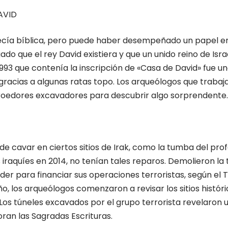
AVID
ecía bíblica, pero puede haber desempeñado un papel en
gado que el rey David existiera y que un unido reino de Isr
993 que contenía la inscripción de «Casa de David» fue un
racias a algunas ratas topo. Los arqueólogos que trabaja
s roedores excavadores para descubrir algo sorprendente.
e cavar en ciertos sitios de Irak, como la tumba del prof
 iraquíes en 2014, no tenían tales reparos. Demolieron l
r para financiar sus operaciones terroristas, según el T
e año, los arqueólogos comenzaron a revisar los sitios hist
s túneles excavados por el grupo terrorista revelaron un 
oran las Sagradas Escrituras.