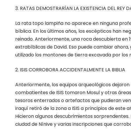
3. RATAS DEMOSTRARÍAN LA EXISTENCIA DEL REY D
La rata topo lampiña no aparece en ninguna prof
bíblica. En los últimos años, los escépticos han ne
reinado. Anteriormente, una roca descubierta en 1
extrabíblicas de David. Eso puede cambiar ahora, g
utilizado los montones de tierra excavada por lo
2. ISIS CORROBORA ACCIDENTALMENTE LA BIBLIA
Anteriormente, los equipos arqueológicos dejaron d
combatientes de ISIS tomaron Mosul y otras áreas
tesoros enterrados o artefactos que pudieran vende
iraquí retiró de la zona a ISIS a principios de est
Hicieron algunos descubrimientos sorprendentes. Lo
ciudad de Nínive y varias inscripciones que corrob