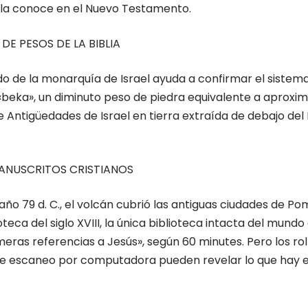
e la conoce en el Nuevo Testamento.
DE PESOS DE LA BIBLIA
o de la monarquía de Israel ayuda a confirmar el sistema
«beka», un diminuto peso de piedra equivalente a aproxi
e Antigüedades de Israel en tierra extraída de debajo de
MANUSCRITOS CRISTIANOS
ño 79 d. C., el volcán cubrió las antiguas ciudades de P
eca del siglo XVIII, la única biblioteca intacta del mundo
primeras referencias a Jesús», según 60 minutes. Pero los
de escaneo por computadora pueden revelar lo que hay e