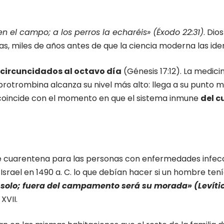
n el campo; a los perros la echaréis» (Éxodo 22:31)
. Dio
, miles de años antes de que la ciencia moderna las iden
circuncidados al octavo día
(Génesis 17:12). La medici
trombina alcanza su nivel más alto: llega a su punto má
coincide con el momento en que el sistema inmune
del c
 de cuarentena para las personas con enfermedades infec
e Israel en 1490 a. C. lo que debían hacer si un hombre ten
 solo; fuera del campamento será su morada» (Levític
XVII.