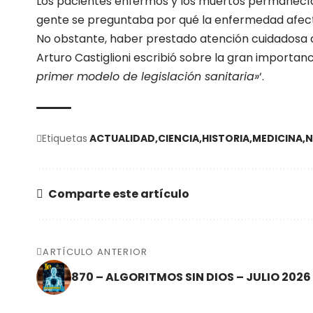
Los pacientes enfermos y los muertos permanecían 
gente se preguntaba por qué la enfermedad afectab
No obstante, haber prestado atención cuidadosa a 
Arturo Castiglioni escribió sobre la gran importa
primer modelo de legislación sanitaria»
‘.
Etiquetas
ACTUALIDAD
CIENCIA
HISTORIA
MEDICINA
N
Comparte este artículo
ARTÍCULO ANTERIOR
870 – ALGORITMOS SIN DIOS – JULIO 2026