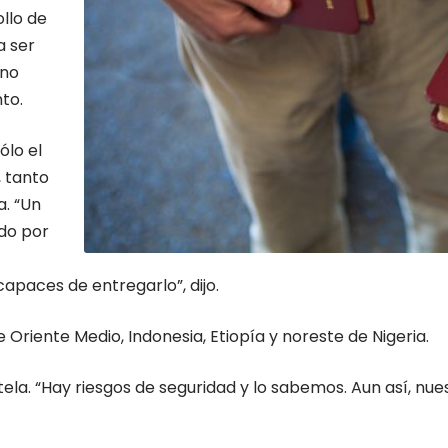
llo de
a ser
eno
to.
ólo el
 tanto
a. “Un
ado por
apaces de entregarlo”, dijo.
riente Medio, Indonesia, Etiopía y noreste de Nigeria.
tela. “Hay riesgos de seguridad y lo sabemos. Aun así, 