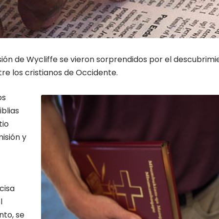
sión de Wycliffe se vieron sorprendidos por el descubrimie
re los cristianos de Occidente.
os
iblias
tio
isión y
cisa
l
nto, se