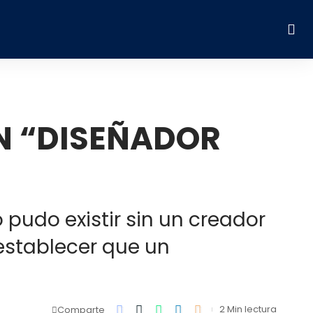
UN “DISEÑADOR
 pudo existir sin un creador
 establecer que un
2 Min lectura
Comparte