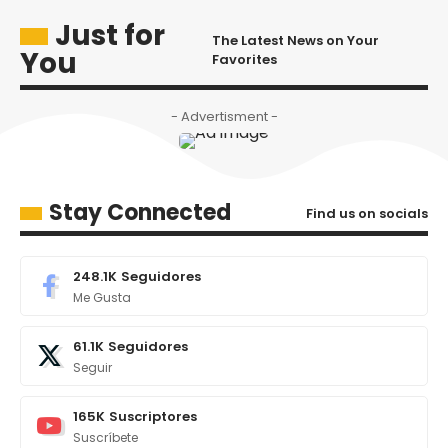
Just for
The Latest News on Your
You
Favorites
- Advertisment -
Stay Connected
Find us on socials
248.1K
Seguidores
Me Gusta
61.1K
Seguidores
Seguir
165K
Suscriptores
Suscríbete