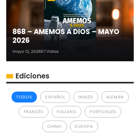
868 – AMEMOS A DIOS – MAYO
2026
mayo 12, 2026
57 Vistas
Ediciones
TODOS
ESPAÑOL
INGLÉS
ALEMÁN
FRANCÉS
ITALIANO
PORTUGUÉS
CHINO
EUROPA