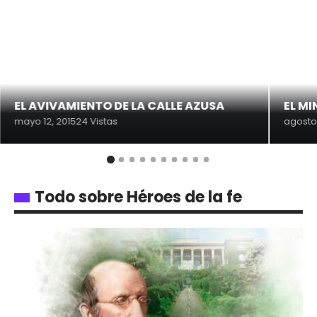
EL AVIVAMIENTO DE LA CALLE AZUSA
EL MI
mayo 12, 2015
24 Vistas
agosto 
Todo sobre Héroes de la fe