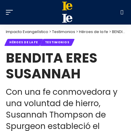
Impacto Evangelístico
>
Testimonios
>
Héroes de la fe
>
BENDITA ERES SUSANNAH
HÉROES DE LA FE
TESTIMONIOS
BENDITA ERES
SUSANNAH
Con una fe conmovedora y
una voluntad de hierro,
Susannah Thompson de
Spurgeon estableció el