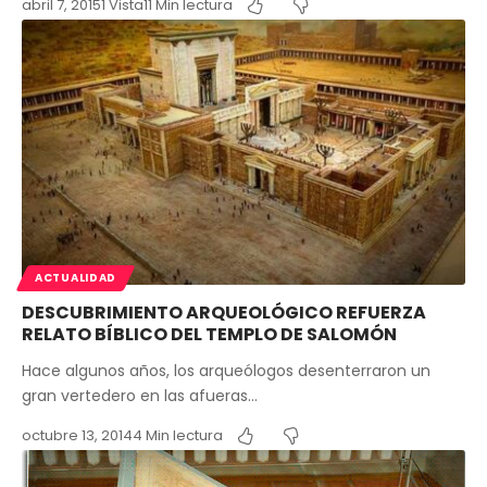
abril 7, 2015
1 Vista
11 Min lectura
ACTUALIDAD
DESCUBRIMIENTO ARQUEOLÓGICO REFUERZA
RELATO BÍBLICO DEL TEMPLO DE SALOMÓN
Hace algunos años, los arqueólogos desenterraron un
gran vertedero en las afueras…
octubre 13, 2014
4 Min lectura