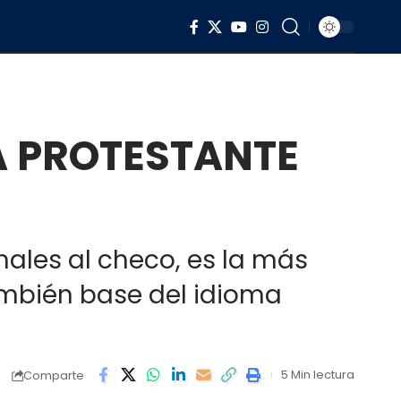
IA PROTESTANTE
inales al checo, es la más
 también base del idioma
5 Min lectura
Comparte