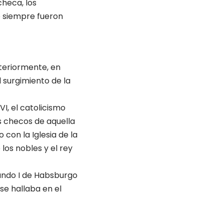
checa, los
o siempre fueron
steriormente, en
 surgimiento de la
I, el catolicismo
os checos de aquella
 con la Iglesia de la
los nobles y el rey
nando I de Habsburgo
 se hallaba en el