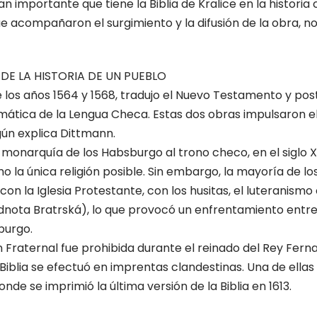
an importante que tiene la Biblia de Kralice en la historia 
 acompañaron el surgimiento y la difusión de la obra, n
 DE LA HISTORIA DE UN PUEBLO
e los años 1564 y 1568, tradujo el Nuevo Testamento y po
ramática de la Lengua Checa. Estas dos obras impulsaron el
egún explica Dittmann.
 monarquía de los Habsburgo al trono checo, en el siglo XV
o la única religión posible. Sin embargo, la mayoría de l
n la Iglesia Protestante, con los husitas, el luteranismo o
dnota Bratrská), lo que provocó un enfrentamiento entre 
burgo.
ión Fraternal fue prohibida durante el reinado del Rey Fer
 Biblia se efectuó en imprentas clandestinas. Una de ellas
onde se imprimió la última versión de la Biblia en 1613.