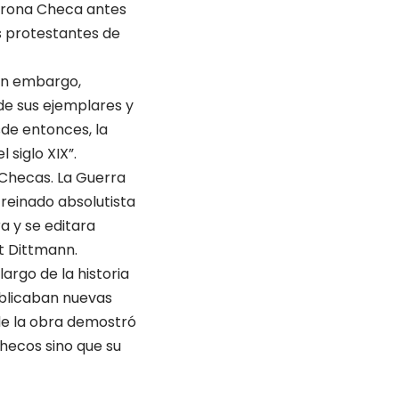
 Corona Checa antes
os protestantes de
sin embargo,
de sus ejemplares y
esde entonces, la
siglo XIX”.
s Checas. La Guerra
 reinado absolutista
a y se editara
t Dittmann.
largo de la historia
publicaban nuevas
 de la obra demostró
checos sino que su