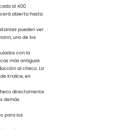
icada al 400
necerá abierta hasta
isitantes pueden ver
mann, uno de los
ulados con la
licas más antiguas
ducción al checo. La
 de Kralice, en
l checo directamente
las demás
to para los