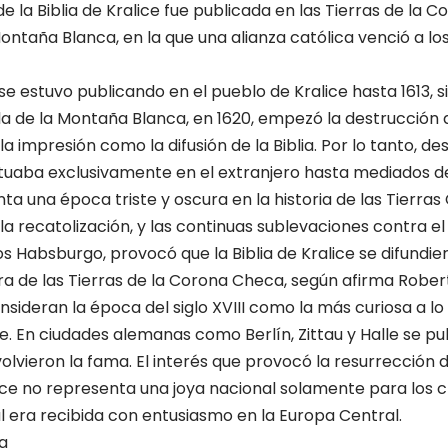
de la Biblia de Kralice fue publicada en las Tierras de la
Montaña Blanca, en la que una alianza católica venció a l
e se estuvo publicando en el pueblo de Kralice hasta 1613, 
la de la Montaña Blanca, en 1620, empezó la destrucción 
la impresión como la difusión de la Biblia. Por lo tanto, d
tuaba exclusivamente en el extranjero hasta mediados del 
enta una época triste y oscura en la historia de las Tierra
 la recatolización, y las continuas sublevaciones contra el
s Habsburgo, provocó que la Biblia de Kralice se difundier
a de las Tierras de la Corona Checa, según afirma Rober
nsideran la época del siglo XVIII como la más curiosa a lo 
ice. En ciudades alemanas como Berlín, Zittau y Halle se 
volvieron la fama. El interés que provocó la resurrección
alice no representa una joya nacional solamente para los 
l era recibida con entusiasmo en la Europa Central.
a