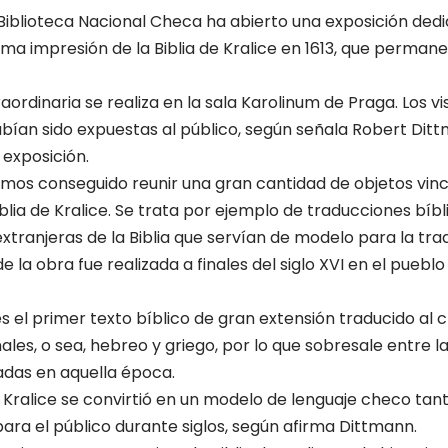
Biblioteca Nacional Checa ha abierto una exposición ded
tima impresión de la Biblia de Kralice en 1613, que perma
aordinaria se realiza en la sala Karolinum de Praga. Los v
bían sido expuestas al público, según señala Robert Ditt
 exposición.
mos conseguido reunir una gran cantidad de objetos vinc
iblia de Kralice. Se trata por ejemplo de traducciones bíb
xtranjeras de la Biblia que servían de modelo para la tra
 la obra fue realizada a finales del siglo XVI en el pueblo
e es el primer texto bíblico de gran extensión traducido a
nales, o sea, hebreo y griego, por lo que sobresale entre 
adas en aquella época.
e Kralice se convirtió en un modelo de lenguaje checo tan
ra el público durante siglos, según afirma Dittmann.