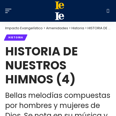
Impacto Evangelístico
>
Amenidades
>
Historia
>
HISTORIA DE NUESTROS HIMNOS (4)
HISTORIA
HISTORIA DE
NUESTROS
HIMNOS (4)
Bellas melodías compuestas
por hombres y mujeres de
Dios. Se nota en su música y