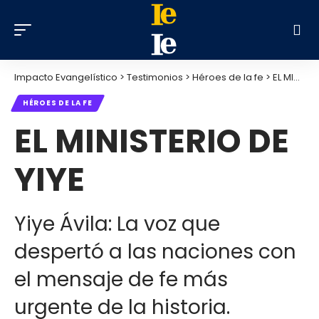
Impacto Evangelístico
>
Testimonios
>
Héroes de la fe
>
EL MINISTERIO DE YIYE
HÉROES DE LA FE
EL MINISTERIO DE
YIYE
Yiye Ávila: La voz que
despertó a las naciones con
el mensaje de fe más
urgente de la historia.