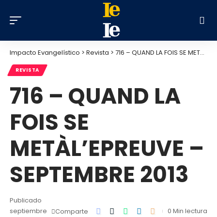
Impacto Evangelístico
>
Revista
>
716 – QUAND LA FOIS SE METÀL’EPREUVE – SEPTEMBRE 2013
REVISTA
716 – QUAND LA
FOIS SE
METÀL’EPREUVE –
SEPTEMBRE 2013
Publicado
septiembre
0 Min lectura
Comparte