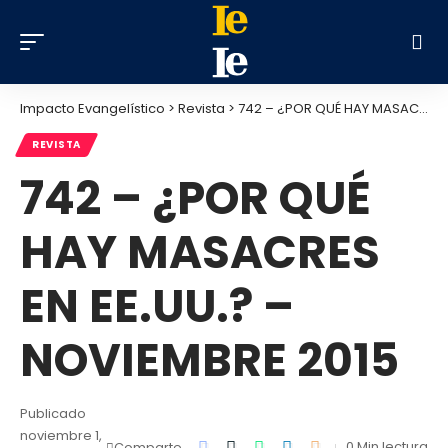
Impacto Evangelístico
>
Revista
>
742 – ¿POR QUÉ HAY MASACRES EN EE.UU.? – NOVIEMBRE 2015
REVISTA
742 – ¿POR QUÉ
HAY MASACRES
EN EE.UU.? –
NOVIEMBRE 2015
Publicado
noviembre 1,
0 Min lectura
Comparte