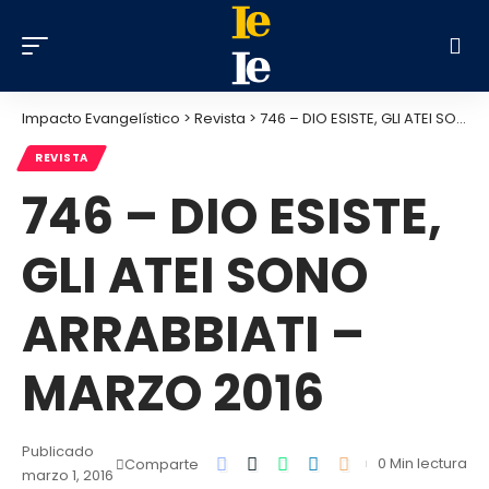
Impacto Evangelístico
>
Revista
>
746 – DIO ESISTE, GLI ATEI SONO ARRABBIATI – MARZO 2016
REVISTA
746 – DIO ESISTE,
GLI ATEI SONO
ARRABBIATI –
MARZO 2016
Publicado
0 Min lectura
Comparte
marzo 1, 2016