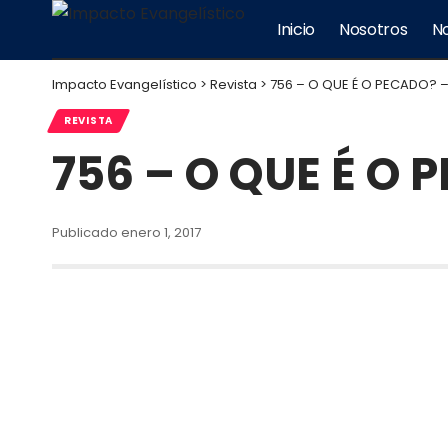
Inicio
Nosotros
No
Impacto Evangelístico
>
Revista
>
756 – O QUE É O PECADO? –
REVISTA
756 – O QUE É O 
Publicado enero 1, 2017