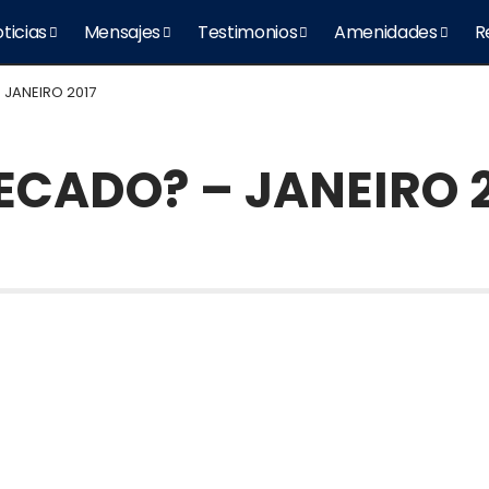
ticias
Mensajes
Testimonios
Amenidades
R
 JANEIRO 2017
PECADO? – JANEIRO 