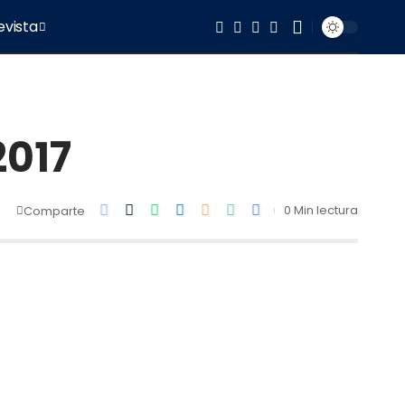
evista
2017
0 Min lectura
Comparte