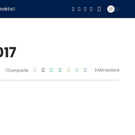
evista
017
0 Min lectura
Comparte