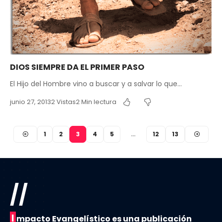
DIOS SIEMPRE DA EL PRIMER PASO
El Hijo del Hombre vino a buscar y a salvar lo que…
junio 27, 2013
2 Vistas
2 Min lectura
1
2
3
4
5
…
12
13
//
I
mpacto Evangelístico es una publicación