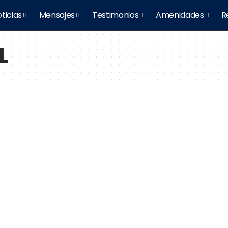
ticias
Mensajes
Testimonios
Amenidades
R
L