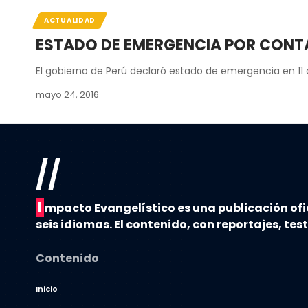
ACTUALIDAD
ESTADO DE EMERGENCIA POR CONTA
El gobierno de Perú declaró estado de emergencia en 11 d
mayo 24, 2016
//
I
mpacto Evangelístico es una publicación ofi
seis idiomas. El contenido, con reportajes, tes
Contenido
Inicio