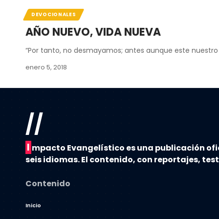
DEVOCIONALES
AÑO NUEVO, VIDA NUEVA
“Por tanto, no desmayamos; antes aunque este nuestro
enero 5, 2018
//
I
mpacto Evangelístico es una publicación ofi
seis idiomas. El contenido, con reportajes, tes
Contenido
Inicio