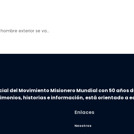
 hombre exterior se va…
cial del Movimiento Misionero Mundial con 50 años d
timonios, historias e información, está orientado a ed
Enlaces
Nosotros