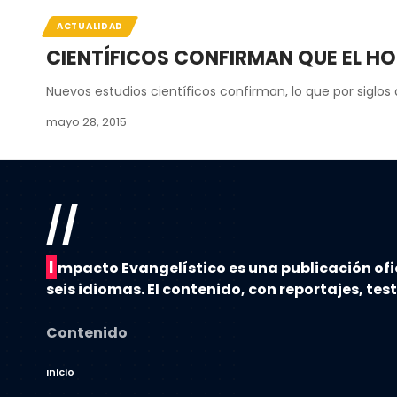
ACTUALIDAD
CIENTÍFICOS CONFIRMAN QUE EL H
Nuevos estudios científicos confirman, lo que por siglos d
mayo 28, 2015
//
I
mpacto Evangelístico es una publicación ofi
seis idiomas. El contenido, con reportajes, tes
Contenido
Inicio