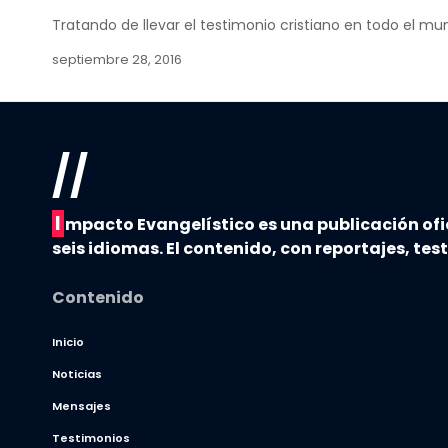
Tratando de llevar el testimonio cristiano en todo el mu
septiembre 28, 2016
//
I
mpacto Evangelístico es una publicación ofi
seis idiomas. El contenido, con reportajes, tes
Contenido
Inicio
Noticias
Mensajes
Testimonios