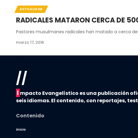
ACTUALIDAD
RADICALES MATARON CERCA DE 500 
Pastores musulmanes radicales han matado a cerca de 
marzo 17, 2016
//
I
mpacto Evangelístico es una publicación ofi
seis idiomas. El contenido, con reportajes, tes
Contenido
Inicio