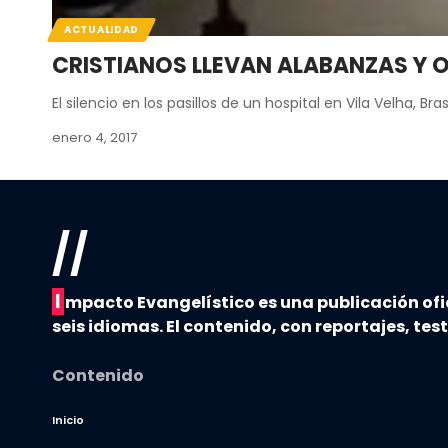
ACTUALIDAD
CRISTIANOS LLEVAN ALABANZAS Y O
El silencio en los pasillos de un hospital en Vila Velha, Bras
enero 4, 2017
//
I
mpacto Evangelístico es una publicación ofi
seis idiomas. El contenido, con reportajes, tes
Contenido
Inicio