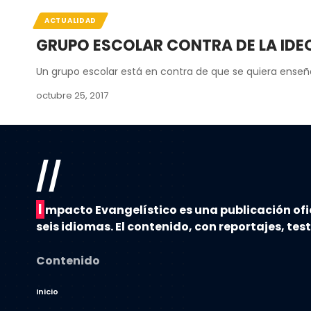
ACTUALIDAD
GRUPO ESCOLAR CONTRA DE LA IDE
Un grupo escolar está en contra de que se quiera enseñ
octubre 25, 2017
//
I
mpacto Evangelístico es una publicación ofi
seis idiomas. El contenido, con reportajes, tes
Contenido
Inicio