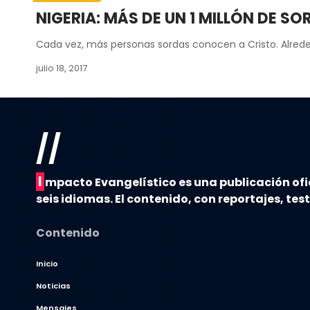
NIGERIA: MÁS DE UN 1 MILLÓN DE SO
Cada vez, más personas sordas conocen a Cristo. Alrede
julio 18, 2017
//
I
mpacto Evangelístico es una publicación ofi
seis idiomas. El contenido, con reportajes, tes
Contenido
Inicio
Noticias
Mensajes