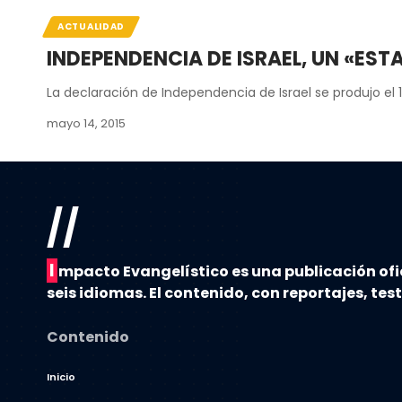
ACTUALIDAD
INDEPENDENCIA DE ISRAEL, UN «ES
La declaración de Independencia de Israel se produjo el
mayo 14, 2015
//
I
mpacto Evangelístico es una publicación ofi
seis idiomas. El contenido, con reportajes, tes
Contenido
Inicio