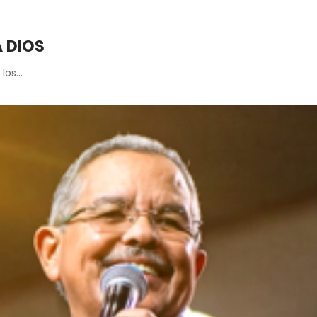
 DIOS
 los…