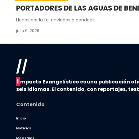
PORTADORES DE LAS AGUAS DE BEN
Llenos por la fe, enviados a bendecir.
julio 6, 2026
//
I
mpacto Evangelístico es una publicación ofi
seis idiomas. El contenido, con reportajes, tes
Contenido
Inicio
Noticias
Mensajes