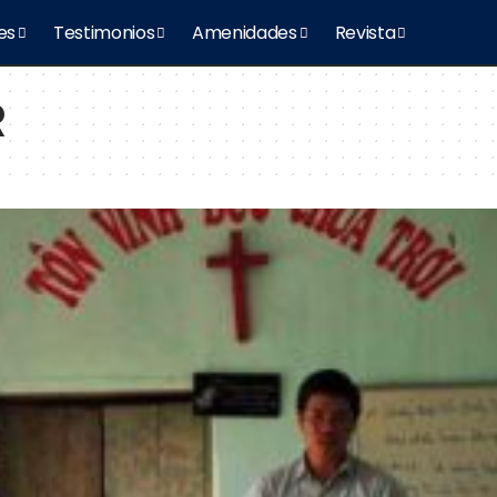
es
Testimonios
Amenidades
Revista
R