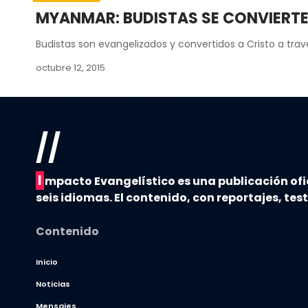
MYANMAR: BUDISTAS SE CONVIERTEN 
Budistas son evangelizados y convertidos a Cristo a travé
octubre 12, 2015
//
I
mpacto Evangelístico es una publicación ofi
seis idiomas. El contenido, con reportajes, tes
Contenido
Inicio
Noticias
Mensajes