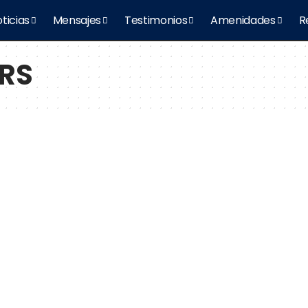
ticias
Mensajes
Testimonios
Amenidades
R
RS