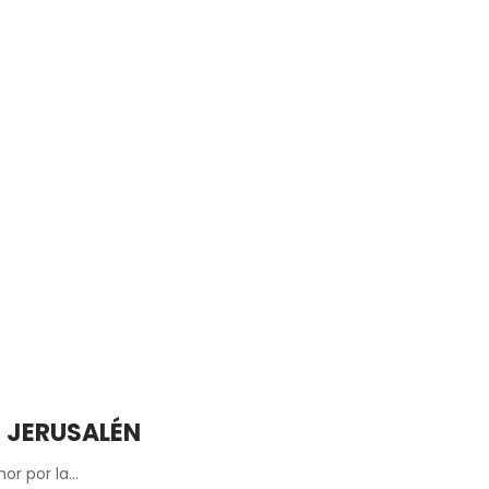
E JERUSALÉN
or por la…