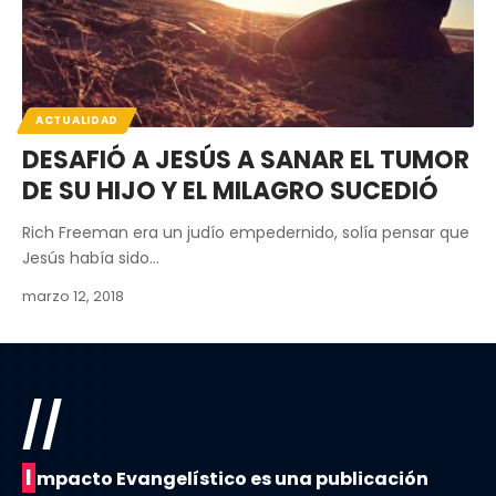
ACTUALIDAD
DESAFIÓ A JESÚS A SANAR EL TUMOR
DE SU HIJO Y EL MILAGRO SUCEDIÓ
Rich Freeman era un judío empedernido, solía pensar que
Jesús había sido…
marzo 12, 2018
//
I
mpacto Evangelístico es una publicación