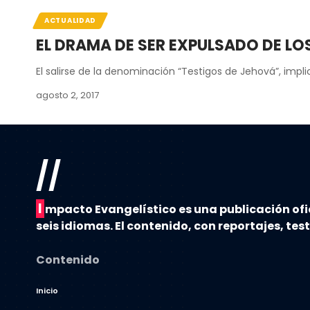
ACTUALIDAD
EL DRAMA DE SER EXPULSADO DE LO
El salirse de la denominación “Testigos de Jehová”, im
agosto 2, 2017
//
I
mpacto Evangelístico es una publicación ofi
seis idiomas. El contenido, con reportajes, tes
Contenido
Inicio