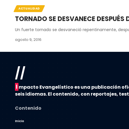
ACTUALIDAD
TORNADO SE DESVANECE DESPUÉS DE 
Un fuerte tornado se desvaneció repentinamente, despu
agosto 9, 2016
//
I
mpacto Evangelístico es una publicación ofi
seis idiomas. El contenido, con reportajes, tes
Contenido
Inicio