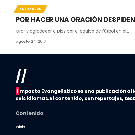
ACTUALIDAD
POR HACER UNA ORACIÓN DESPIDEN
Orar y agradecer a Dios por el equipo de fútbol en el…
agosto 24, 2017
//
I
mpacto Evangelístico es una publicación ofi
seis idiomas. El contenido, con reportajes, tes
Contenido
Inicio