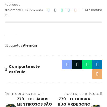
Publicado
diciembre 1,
0 Min lectura
Comparte
2018
Etiquetas
Alemán
Comparte este
artículo
ARTÍCULO ANTERIOR
SIGUIENTE ARTÍCULO
779 – OS LÁBIOS
779 – LE LABBRA
MENTIROSOS SÃO
BUGIARDE SONO