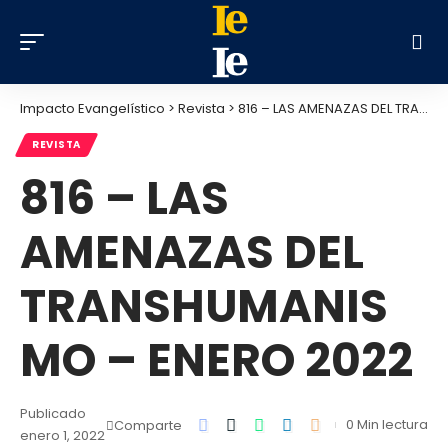
Impacto Evangelístico
>
Revista
>
816 – LAS AMENAZAS DEL TRANSHUMANISMO – ENERO 2022
REVISTA
816 – LAS
AMENAZAS DEL
TRANSHUMANIS
MO – ENERO 2022
Publicado
0 Min lectura
Comparte
enero 1, 2022