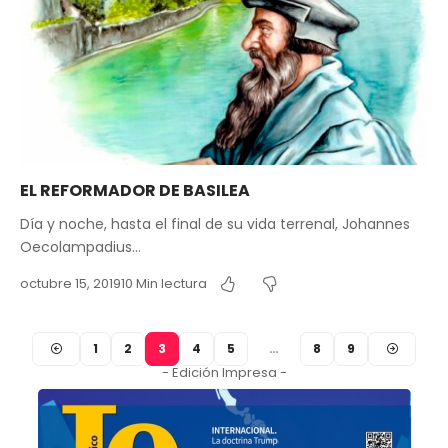
EL REFORMADOR DE BASILEA
Día y noche, hasta el final de su vida terrenal, Johannes
Oecolampadius…
octubre 15, 2019
10 Min lectura
1
2
3
4
5
…
8
9
- Edición Impresa -