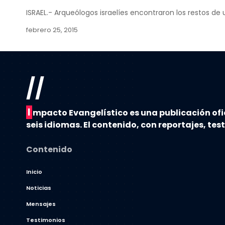
ISRAEL.- Arqueólogos israelíes encontraron los restos de 
febrero 25, 2015
//
I
mpacto Evangelístico es una publicación ofi
seis idiomas. El contenido, con reportajes, tes
Contenido
Inicio
Noticias
Mensajes
Testimonios