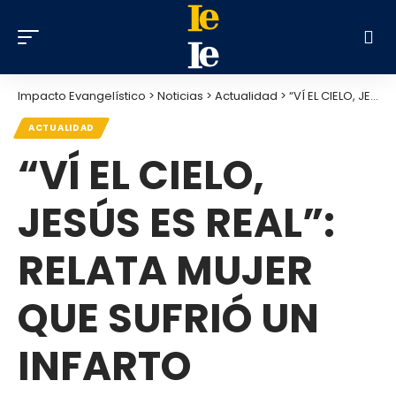
Impacto Evangelístico
>
Noticias
>
Actualidad
>
“VÍ EL CIELO, JESÚS ES REAL”: RELATA MUJER QUE SUFRIÓ UN INFARTO
ACTUALIDAD
“VÍ EL CIELO,
JESÚS ES REAL”:
RELATA MUJER
QUE SUFRIÓ UN
INFARTO