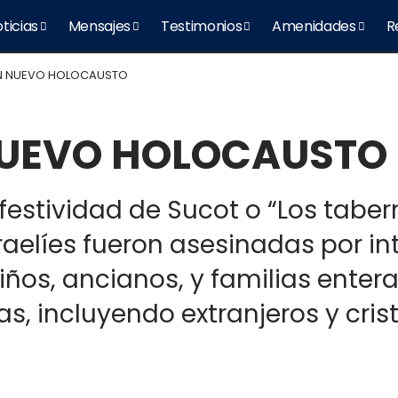
ticias
Mensajes
Testimonios
Amenidades
R
 UN NUEVO HOLOCAUSTO
 NUEVO HOLOCAUSTO
festividad de Sucot o “Los tabe
raelíes fueron asesinadas por i
iños, ancianos, y familias enter
, incluyendo extranjeros y crist