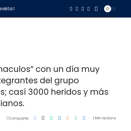
evista
rnaculos” con un día muy
ntegrantes del grupo
as; casí 3000 heridos y más
ianos.
1 Min lectura
Comparte