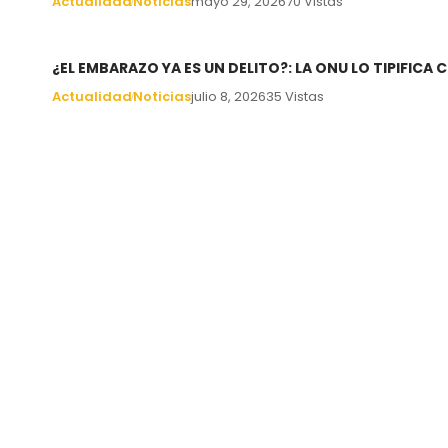
Actualidad
Noticias
mayo 29, 2026
70 Vistas
¿EL EMBARAZO YA ES UN DELITO?: LA ONU LO TIPIFIC
Actualidad
Noticias
julio 8, 2026
35 Vistas