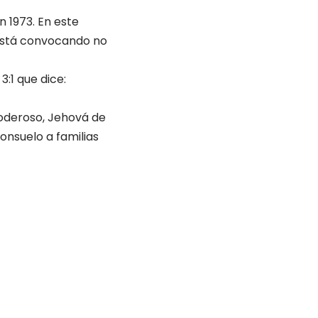
 1973. En este
 está convocando no
:1 que dice:
poderoso, Jehová de
consuelo a familias