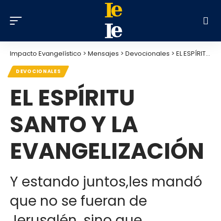
Impacto Evangelístico
>
Mensajes
>
Devocionales
>
EL ESPÍRITU SANTO Y LA EVANGELIZACIÓN
DEVOCIONALES
EL ESPÍRITU
SANTO Y LA
EVANGELIZACIÓN
Y estando juntos,les mandó
que no se fueran de
Jerusalén, sino que